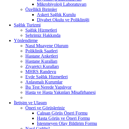
Mikrobiyoloji Laboratuvarı
Özellikli Birimler
Askeri Sağlık Kurulu
Diyabet Okulu ve Polikliniği
Sağlık Turizmi
Sağlık Hizmetleri
Şehrimiz Hakkında
Yönlendirme
Nasıl Muayene Olurum
Poliklinik Saatleri
Hastane Anketleri
Hastane Kuralları
Ziyaretçi Kuralları
MHRS Randevu
Evde Sağlık Hizmetleri
Anlaşmalı Kurumlar
Bu Test Nerede Yapılıyor
Hasta ve Hasta Yakınları Misafirhanesi
İletişim ve Ulaşım
Öneri ve Görüşleriniz
Çalışan Görüş Öneri Formu
Hasta Görüş ve Öneri Formu
İstenmeyen Olay Bildirim Formu
Nasıl Gidilir?