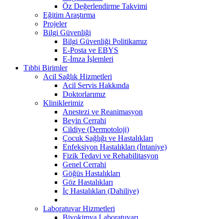
Öz Değerlendirme Takvimi
Eğitim Araştırma
Projeler
Bilgi Güvenliği
Bilgi Güvenliği Politikamız
E-Posta ve EBYS
E-İmza İşlemleri
Tıbbi Birimler
Acil Sağlık Hizmetleri
Acil Servis Hakkında
Doktorlarımız
Kliniklerimiz
Anestezi ve Reanimasyon
Beyin Cerrahi
Cildiye (Dermotoloji)
Çocuk Sağlığı ve Hastalıkları
Enfeksiyon Hastalıkları (İntaniye)
Fizik Tedavi ve Rehabilitasyon
Genel Cerrahi
Göğüs Hastalıkları
Göz Hastalıkları
İç Hastalıkları (Dahiliye)
Laboratuvar Hizmetleri
Biyokimya Laboratuvarı