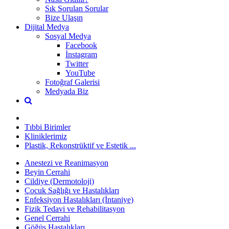
Sık Sorulan Sorular
Bize Ulaşın
Dijital Medya
Sosyal Medya
Facebook
İnstagram
Twitter
YouTube
Fotoğraf Galerisi
Medyada Biz
Tıbbi Birimler
Kliniklerimiz
Plastik, Rekonstrüktif ve Estetik ...
Anestezi ve Reanimasyon
Beyin Cerrahi
Cildiye (Dermotoloji)
Çocuk Sağlığı ve Hastalıkları
Enfeksiyon Hastalıkları (İntaniye)
Fizik Tedavi ve Rehabilitasyon
Genel Cerrahi
Göğüs Hastalıkları