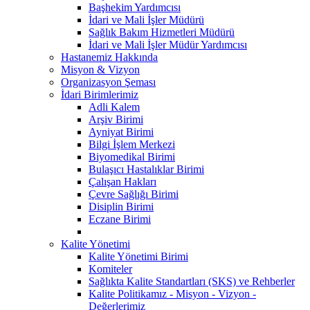
Başhekim Yardımcısı
İdari ve Mali İşler Müdürü
Sağlık Bakım Hizmetleri Müdürü
İdari ve Mali İşler Müdür Yardımcısı
Hastanemiz Hakkında
Misyon & Vizyon
Organizasyon Şeması
İdari Birimlerimiz
Adli Kalem
Arşiv Birimi
Ayniyat Birimi
Bilgi İşlem Merkezi
Biyomedikal Birimi
Bulaşıcı Hastalıklar Birimi
Çalışan Hakları
Çevre Sağlığı Birimi
Disiplin Birimi
Eczane Birimi
Kalite Yönetimi
Kalite Yönetimi Birimi
Komiteler
Sağlıkta Kalite Standartları (SKS) ve Rehberler
Kalite Politikamız - Misyon - Vizyon -
Değerlerimiz