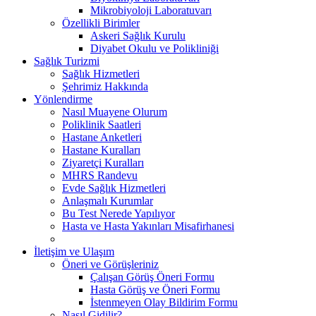
Mikrobiyoloji Laboratuvarı
Özellikli Birimler
Askeri Sağlık Kurulu
Diyabet Okulu ve Polikliniği
Sağlık Turizmi
Sağlık Hizmetleri
Şehrimiz Hakkında
Yönlendirme
Nasıl Muayene Olurum
Poliklinik Saatleri
Hastane Anketleri
Hastane Kuralları
Ziyaretçi Kuralları
MHRS Randevu
Evde Sağlık Hizmetleri
Anlaşmalı Kurumlar
Bu Test Nerede Yapılıyor
Hasta ve Hasta Yakınları Misafirhanesi
İletişim ve Ulaşım
Öneri ve Görüşleriniz
Çalışan Görüş Öneri Formu
Hasta Görüş ve Öneri Formu
İstenmeyen Olay Bildirim Formu
Nasıl Gidilir?