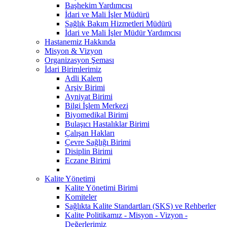
Başhekim Yardımcısı
İdari ve Mali İşler Müdürü
Sağlık Bakım Hizmetleri Müdürü
İdari ve Mali İşler Müdür Yardımcısı
Hastanemiz Hakkında
Misyon & Vizyon
Organizasyon Şeması
İdari Birimlerimiz
Adli Kalem
Arşiv Birimi
Ayniyat Birimi
Bilgi İşlem Merkezi
Biyomedikal Birimi
Bulaşıcı Hastalıklar Birimi
Çalışan Hakları
Çevre Sağlığı Birimi
Disiplin Birimi
Eczane Birimi
Kalite Yönetimi
Kalite Yönetimi Birimi
Komiteler
Sağlıkta Kalite Standartları (SKS) ve Rehberler
Kalite Politikamız - Misyon - Vizyon -
Değerlerimiz