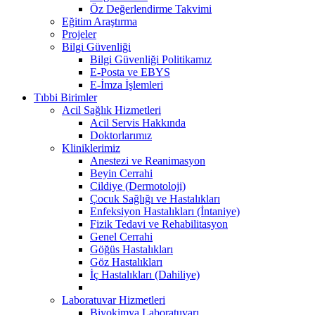
Öz Değerlendirme Takvimi
Eğitim Araştırma
Projeler
Bilgi Güvenliği
Bilgi Güvenliği Politikamız
E-Posta ve EBYS
E-İmza İşlemleri
Tıbbi Birimler
Acil Sağlık Hizmetleri
Acil Servis Hakkında
Doktorlarımız
Kliniklerimiz
Anestezi ve Reanimasyon
Beyin Cerrahi
Cildiye (Dermotoloji)
Çocuk Sağlığı ve Hastalıkları
Enfeksiyon Hastalıkları (İntaniye)
Fizik Tedavi ve Rehabilitasyon
Genel Cerrahi
Göğüs Hastalıkları
Göz Hastalıkları
İç Hastalıkları (Dahiliye)
Laboratuvar Hizmetleri
Biyokimya Laboratuvarı