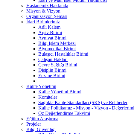
İdari ve Mali İşler Müdür Yardımcısı
Hastanemiz Hakkında
Misyon & Vizyon
Organizasyon Şeması
İdari Birimlerimiz
Adli Kalem
Arşiv Birimi
Ayniyat Birimi
Bilgi İşlem Merkezi
Biyomedikal Birimi
Bulaşıcı Hastalıklar Birimi
Çalışan Hakları
Çevre Sağlığı Birimi
Disiplin Birimi
Eczane Birimi
Kalite Yönetimi
Kalite Yönetimi Birimi
Komiteler
Sağlıkta Kalite Standartları (SKS) ve Rehberler
Kalite Politikamız - Misyon - Vizyon - Değerlerim
Öz Değerlendirme Takvimi
Eğitim Araştırma
Projeler
Bilgi Güvenliği