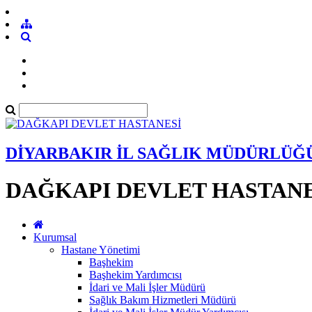
DİYARBAKIR İL SAĞLIK MÜDÜRLÜĞ
DAĞKAPI DEVLET HASTANE
Kurumsal
Hastane Yönetimi
Başhekim
Başhekim Yardımcısı
İdari ve Mali İşler Müdürü
Sağlık Bakım Hizmetleri Müdürü