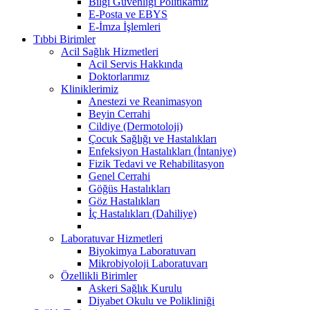
Bilgi Güvenliği Politikamız
E-Posta ve EBYS
E-İmza İşlemleri
Tıbbi Birimler
Acil Sağlık Hizmetleri
Acil Servis Hakkında
Doktorlarımız
Kliniklerimiz
Anestezi ve Reanimasyon
Beyin Cerrahi
Cildiye (Dermotoloji)
Çocuk Sağlığı ve Hastalıkları
Enfeksiyon Hastalıkları (İntaniye)
Fizik Tedavi ve Rehabilitasyon
Genel Cerrahi
Göğüs Hastalıkları
Göz Hastalıkları
İç Hastalıkları (Dahiliye)
Laboratuvar Hizmetleri
Biyokimya Laboratuvarı
Mikrobiyoloji Laboratuvarı
Özellikli Birimler
Askeri Sağlık Kurulu
Diyabet Okulu ve Polikliniği