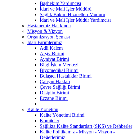
Başhekim Yardımcısı
İdari ve Mali İşler Müdürü
Sağlık Bakım Hizmetleri Müdürü
İdari ve Mali İşler Müdür Yardımcısı
Hastanemiz Hakkında
Misyon & Vizyon
Organizasyon Şeması
İdari Birimlerimiz
Adli Kalem
Arşiv Birimi
Ayniyat Birimi
Bilgi İşlem Merkezi
Biyomedikal Birimi
Bulaşıcı Hastalıklar Birimi
Çalışan Hakları
Çevre Sağlığı Birimi
Disiplin Birimi
Eczane Birimi
Kalite Yönetimi
Kalite Yönetimi Birimi
Komiteler
Sağlıkta Kalite Standartları (SKS) ve Rehberler
Kalite Politikamız - Misyon - Vizyon -
Değerlerimiz