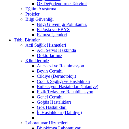
Öz Değerlendirme Takvimi
Eğitim Araştırma
Projeler
Bilgi Güvenliği
Bilgi Güvenliği Politikamız
E-Posta ve EBYS
E-İmza İşlemleri
Tıbbi Birimler
Acil Sağlık Hizmetleri
Acil Servis Hakkında
Doktorlarımız
Kliniklerimiz
Anestezi ve Reanimasyon
Beyin Cerrahi
Cildiye (Dermotoloji)
Çocuk Sağlığı ve Hastalıkları
Enfeksiyon Hastalıkları (İntaniye)
Fizik Tedavi ve Rehabilitasyon
Genel Cerrahi
Göğüs Hastalıkları
Göz Hastalıkları
İç Hastalıkları (Dahiliye)
Laboratuvar Hizmetleri
Biyokimya Laboratuvarı