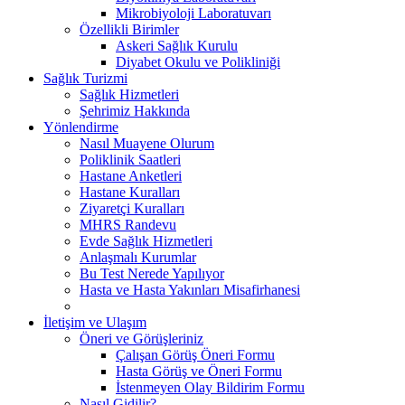
Mikrobiyoloji Laboratuvarı
Özellikli Birimler
Askeri Sağlık Kurulu
Diyabet Okulu ve Polikliniği
Sağlık Turizmi
Sağlık Hizmetleri
Şehrimiz Hakkında
Yönlendirme
Nasıl Muayene Olurum
Poliklinik Saatleri
Hastane Anketleri
Hastane Kuralları
Ziyaretçi Kuralları
MHRS Randevu
Evde Sağlık Hizmetleri
Anlaşmalı Kurumlar
Bu Test Nerede Yapılıyor
Hasta ve Hasta Yakınları Misafirhanesi
İletişim ve Ulaşım
Öneri ve Görüşleriniz
Çalışan Görüş Öneri Formu
Hasta Görüş ve Öneri Formu
İstenmeyen Olay Bildirim Formu
Nasıl Gidilir?