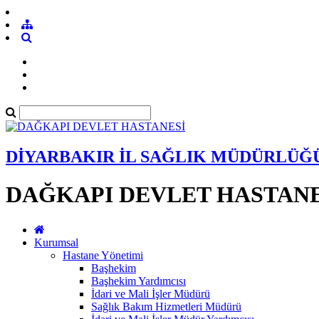
DİYARBAKIR İL SAĞLIK MÜDÜRLÜĞ
DAĞKAPI DEVLET HASTANE
Kurumsal
Hastane Yönetimi
Başhekim
Başhekim Yardımcısı
İdari ve Mali İşler Müdürü
Sağlık Bakım Hizmetleri Müdürü