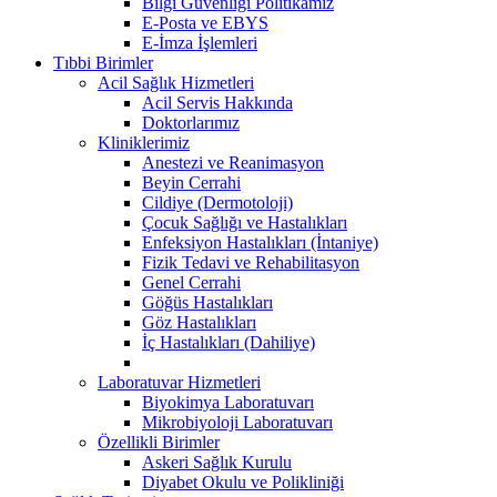
Bilgi Güvenliği Politikamız
E-Posta ve EBYS
E-İmza İşlemleri
Tıbbi Birimler
Acil Sağlık Hizmetleri
Acil Servis Hakkında
Doktorlarımız
Kliniklerimiz
Anestezi ve Reanimasyon
Beyin Cerrahi
Cildiye (Dermotoloji)
Çocuk Sağlığı ve Hastalıkları
Enfeksiyon Hastalıkları (İntaniye)
Fizik Tedavi ve Rehabilitasyon
Genel Cerrahi
Göğüs Hastalıkları
Göz Hastalıkları
İç Hastalıkları (Dahiliye)
Laboratuvar Hizmetleri
Biyokimya Laboratuvarı
Mikrobiyoloji Laboratuvarı
Özellikli Birimler
Askeri Sağlık Kurulu
Diyabet Okulu ve Polikliniği