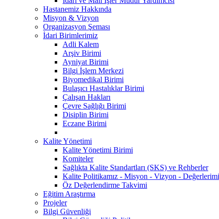
İdari ve Mali İşler Müdür Yardımcısı
Hastanemiz Hakkında
Misyon & Vizyon
Organizasyon Şeması
İdari Birimlerimiz
Adli Kalem
Arşiv Birimi
Ayniyat Birimi
Bilgi İşlem Merkezi
Biyomedikal Birimi
Bulaşıcı Hastalıklar Birimi
Çalışan Hakları
Çevre Sağlığı Birimi
Disiplin Birimi
Eczane Birimi
Kalite Yönetimi
Kalite Yönetimi Birimi
Komiteler
Sağlıkta Kalite Standartları (SKS) ve Rehberler
Kalite Politikamız - Misyon - Vizyon - Değerlerim
Öz Değerlendirme Takvimi
Eğitim Araştırma
Projeler
Bilgi Güvenliği