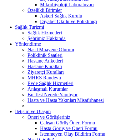
Mikrobiyoloji Laboratuvarı
Özellikli Birimler
Askeri Sağlık Kurulu
Diyabet Okulu ve Polikliniği
Sağlık Turizmi
Sağlık Hizmetleri
Şehrimiz Hakkında
Yönlendirme
Nasıl Muayene Olurum
Poliklinik Saatleri
Hastane Anketleri
Hastane Kuralları
Ziyaretçi Kuralları
MHRS Randevu
Evde Sağlık Hizmetleri
Anlaşmalı Kurumlar
Bu Test Nerede Yapılıyor
Hasta ve Hasta Yakınları Misafirhanesi
İletişim ve Ulaşım
Öneri ve Görüşleriniz
Çalışan Görüş Öneri Formu
Hasta Görüş ve Öneri Formu
İstenmeyen Olay Bildirim Formu
Nasıl Gidilir?