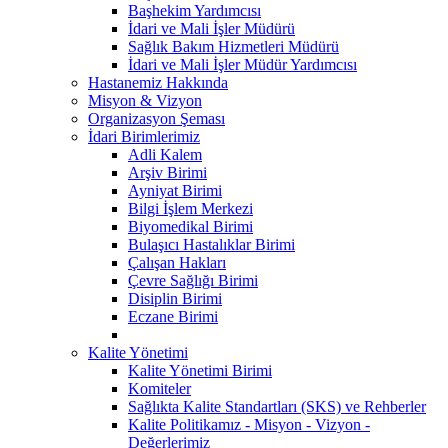
Başhekim Yardımcısı
İdari ve Mali İşler Müdürü
Sağlık Bakım Hizmetleri Müdürü
İdari ve Mali İşler Müdür Yardımcısı
Hastanemiz Hakkında
Misyon & Vizyon
Organizasyon Şeması
İdari Birimlerimiz
Adli Kalem
Arşiv Birimi
Ayniyat Birimi
Bilgi İşlem Merkezi
Biyomedikal Birimi
Bulaşıcı Hastalıklar Birimi
Çalışan Hakları
Çevre Sağlığı Birimi
Disiplin Birimi
Eczane Birimi
Kalite Yönetimi
Kalite Yönetimi Birimi
Komiteler
Sağlıkta Kalite Standartları (SKS) ve Rehberler
Kalite Politikamız - Misyon - Vizyon -
Değerlerimiz