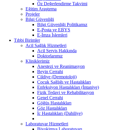
Öz Değerlendirme Takvimi
Eğitim Araştırma
Projeler
Bilgi Güvenliği
Bilgi Güvenliği Politikamız
E-Posta ve EBYS
E-İmza İşlemleri
Tıbbi Birimler
Acil Sağlık Hizmetleri
Acil Servis Hakkında
Doktorlarımız
Kliniklerimiz
Anestezi ve Reanimasyon
Beyin Cerrahi
Cildiye (Dermotoloji)
Çocuk Sağlığı ve Hastalıkları
Enfeksiyon Hastalıkları (İntaniye)
Fizik Tedavi ve Rehabilitasyon
Genel Cerrahi
Göğüs Hastalıkları
Göz Hastalıkları
İç Hastalıkları (Dahiliye)
Laboratuvar Hizmetleri
Biyokimya Laboratuvarı