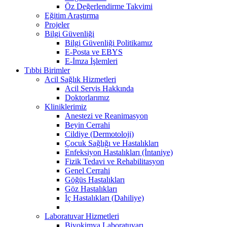
Öz Değerlendirme Takvimi
Eğitim Araştırma
Projeler
Bilgi Güvenliği
Bilgi Güvenliği Politikamız
E-Posta ve EBYS
E-İmza İşlemleri
Tıbbi Birimler
Acil Sağlık Hizmetleri
Acil Servis Hakkında
Doktorlarımız
Kliniklerimiz
Anestezi ve Reanimasyon
Beyin Cerrahi
Cildiye (Dermotoloji)
Çocuk Sağlığı ve Hastalıkları
Enfeksiyon Hastalıkları (İntaniye)
Fizik Tedavi ve Rehabilitasyon
Genel Cerrahi
Göğüs Hastalıkları
Göz Hastalıkları
İç Hastalıkları (Dahiliye)
Laboratuvar Hizmetleri
Biyokimya Laboratuvarı