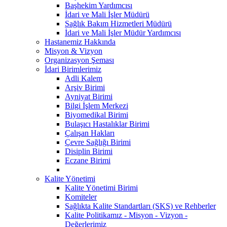
Başhekim Yardımcısı
İdari ve Mali İşler Müdürü
Sağlık Bakım Hizmetleri Müdürü
İdari ve Mali İşler Müdür Yardımcısı
Hastanemiz Hakkında
Misyon & Vizyon
Organizasyon Şeması
İdari Birimlerimiz
Adli Kalem
Arşiv Birimi
Ayniyat Birimi
Bilgi İşlem Merkezi
Biyomedikal Birimi
Bulaşıcı Hastalıklar Birimi
Çalışan Hakları
Çevre Sağlığı Birimi
Disiplin Birimi
Eczane Birimi
Kalite Yönetimi
Kalite Yönetimi Birimi
Komiteler
Sağlıkta Kalite Standartları (SKS) ve Rehberler
Kalite Politikamız - Misyon - Vizyon -
Değerlerimiz