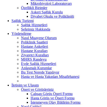
Mikrobiyoloji Laboratuvarı
Özellikli Birimler
Askeri Sağlık Kurulu
Diyabet Okulu ve Polikliniği
Sağlık Turizmi
Sağlık Hizmetleri
Şehrimiz Hakkında
Yönlendirme
Nasıl Muayene Olurum
Poliklinik Saatleri
Hastane Anketleri
Hastane Kuralları
Ziyaretçi Kuralları
MHRS Randevu
Evde Sağlık Hizmetleri
Anlaşmalı Kurumlar
Bu Test Nerede Yapılıyor
Hasta ve Hasta Yakınları Misafirhanesi
İletişim ve Ulaşım
Öneri ve Görüşleriniz
Çalışan Görüş Öneri Formu
Hasta Görüş ve Öneri Formu
İstenmeyen Olay Bildirim Formu
Nasıl Gidilir?