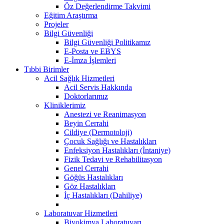
Öz Değerlendirme Takvimi
Eğitim Araştırma
Projeler
Bilgi Güvenliği
Bilgi Güvenliği Politikamız
E-Posta ve EBYS
E-İmza İşlemleri
Tıbbi Birimler
Acil Sağlık Hizmetleri
Acil Servis Hakkında
Doktorlarımız
Kliniklerimiz
Anestezi ve Reanimasyon
Beyin Cerrahi
Cildiye (Dermotoloji)
Çocuk Sağlığı ve Hastalıkları
Enfeksiyon Hastalıkları (İntaniye)
Fizik Tedavi ve Rehabilitasyon
Genel Cerrahi
Göğüs Hastalıkları
Göz Hastalıkları
İç Hastalıkları (Dahiliye)
Laboratuvar Hizmetleri
Biyokimya Laboratuvarı