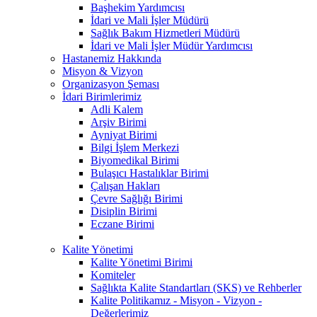
Başhekim Yardımcısı
İdari ve Mali İşler Müdürü
Sağlık Bakım Hizmetleri Müdürü
İdari ve Mali İşler Müdür Yardımcısı
Hastanemiz Hakkında
Misyon & Vizyon
Organizasyon Şeması
İdari Birimlerimiz
Adli Kalem
Arşiv Birimi
Ayniyat Birimi
Bilgi İşlem Merkezi
Biyomedikal Birimi
Bulaşıcı Hastalıklar Birimi
Çalışan Hakları
Çevre Sağlığı Birimi
Disiplin Birimi
Eczane Birimi
Kalite Yönetimi
Kalite Yönetimi Birimi
Komiteler
Sağlıkta Kalite Standartları (SKS) ve Rehberler
Kalite Politikamız - Misyon - Vizyon -
Değerlerimiz