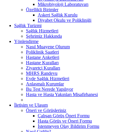
Mikrobiyoloji Laboratuvarı
Özellikli Birimler
Askeri Sağlık Kurulu
Diyabet Okulu ve Polikliniği
Sağlık Turizmi
Sağlık Hizmetleri
Şehrimiz Hakkında
Yönlendirme
Nasıl Muayene Olurum
Poliklinik Saatleri
Hastane Anketleri
Hastane Kuralları
Ziyaretçi Kuralları
MHRS Randevu
Evde Sağlık Hizmetleri
Anlaşmalı Kurumlar
Bu Test Nerede Yapılıyor
Hasta ve Hasta Yakınları Misafirhanesi
İletişim ve Ulaşım
Öneri ve Görüşleriniz
Çalışan Görüş Öneri Formu
Hasta Görüş ve Öneri Formu
İstenmeyen Olay Bildirim Formu
Nasıl Gidilir?