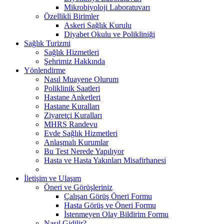
Mikrobiyoloji Laboratuvarı
Özellikli Birimler
Askeri Sağlık Kurulu
Diyabet Okulu ve Polikliniği
Sağlık Turizmi
Sağlık Hizmetleri
Şehrimiz Hakkında
Yönlendirme
Nasıl Muayene Olurum
Poliklinik Saatleri
Hastane Anketleri
Hastane Kuralları
Ziyaretçi Kuralları
MHRS Randevu
Evde Sağlık Hizmetleri
Anlaşmalı Kurumlar
Bu Test Nerede Yapılıyor
Hasta ve Hasta Yakınları Misafirhanesi
İletişim ve Ulaşım
Öneri ve Görüşleriniz
Çalışan Görüş Öneri Formu
Hasta Görüş ve Öneri Formu
İstenmeyen Olay Bildirim Formu
Nasıl Gidilir?