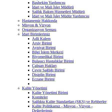
Başhekim Yardımcısı
İdari ve Mali İşler Müdürü
Sağlık Bakım Hizmetleri Müdürü
İdari ve Mali İşler Müdür Yardımcısı
Hastanemiz Hakkında
Misyon & Vizyon
Organizasyon Şeması
İdari Birimlerimiz
Adli Kalem
Arşiv Birimi
Ayniyat Birimi
Bilgi İşlem Merkezi
Biyomedikal Birimi
Bulaşıcı Hastalıklar Birimi
Çalışan Hakları
Çevre Sağlığı Birimi
Disiplin Birimi
Eczane Birimi
Kalite Yönetimi
Kalite Yönetimi Birimi
Komiteler
Sağlıkta Kalite Standartları (SKS) ve Rehberler
Kalite Politikamız - Misyon - Vizyon -
Değerlerimiz