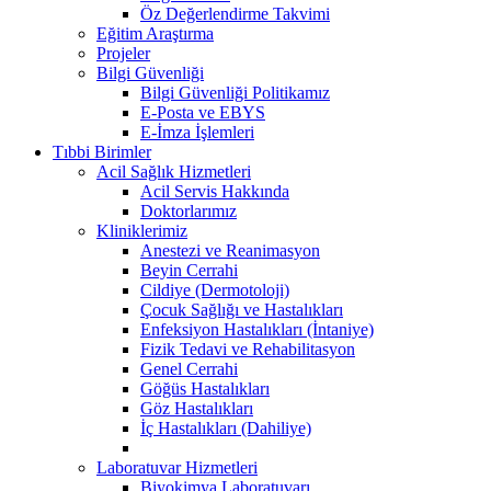
Öz Değerlendirme Takvimi
Eğitim Araştırma
Projeler
Bilgi Güvenliği
Bilgi Güvenliği Politikamız
E-Posta ve EBYS
E-İmza İşlemleri
Tıbbi Birimler
Acil Sağlık Hizmetleri
Acil Servis Hakkında
Doktorlarımız
Kliniklerimiz
Anestezi ve Reanimasyon
Beyin Cerrahi
Cildiye (Dermotoloji)
Çocuk Sağlığı ve Hastalıkları
Enfeksiyon Hastalıkları (İntaniye)
Fizik Tedavi ve Rehabilitasyon
Genel Cerrahi
Göğüs Hastalıkları
Göz Hastalıkları
İç Hastalıkları (Dahiliye)
Laboratuvar Hizmetleri
Biyokimya Laboratuvarı